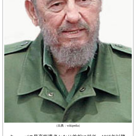
（出典：wikipedia）