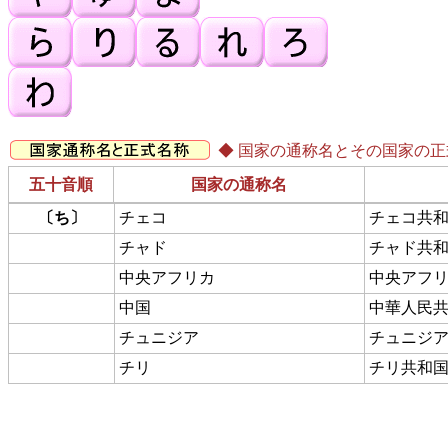
◆ 国家の通称名とその国家の
五十音順
国家の通称名
〔ち〕
チェコ
チェコ共
チャド
チャド共
中央アフリカ
中央アフ
中国
中華人民
チュニジア
チュニジ
チリ
チリ共和