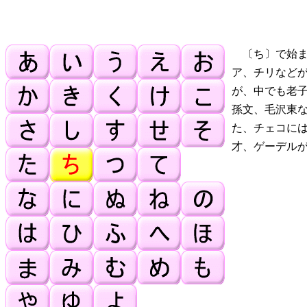
〔ち〕で始ま
ア、チリなど
が、中でも老
孫文、毛沢東
た、チェコに
才、ゲーデル