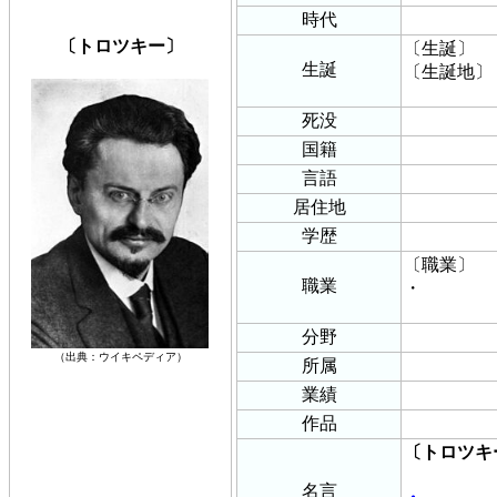
時代
〔トロツキー〕
〔生誕〕
生誕
〔生誕地〕
死没
国籍
言語
居住地
学歴
〔職業〕
職業
・
分野
（出典：ウイキペディア）
所属
業績
作品
〔トロツキ
名言