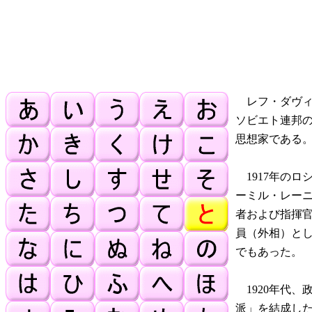
レフ・ダヴィ
ソビエト連邦
思想家である
1917年のロ
ーミル・レー
者および指揮
員（外相）と
でもあった。
1920年代、
派」を結成し