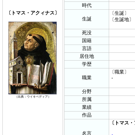
時代
〔トマス・アクィナス〕
〔生誕〕
生誕
〔生誕地〕
死没
国籍
言語
居住地
学歴
〔職業〕
職業
・
分野
（出典：ウイキペディア）
所属
業績
作品
〔トマス・
名言