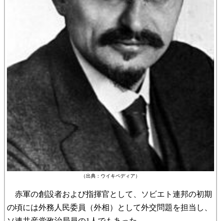
（出典：ウイキペディア）
赤軍の創設者および指揮官として、ソビエト連邦の初期
の頃には外務人民委員（外相）として外交問題を担当し、
ソ連共産党政治局員の1人でもあった。