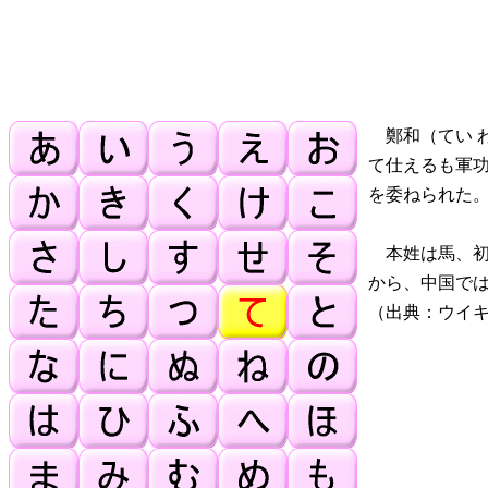
鄭和（てい 
て仕えるも軍
を委ねられた
本姓は馬、初
から、中国で
（出典：ウイ