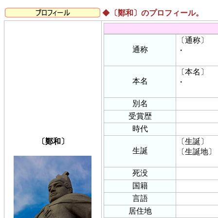
◆
〔鄭和〕のプロフィール。
〔通称〕
通称
・
〔本名〕
本名
・
別名
受賞歴
時代
〔鄭和〕
〔生誕〕
生誕
〔生誕地〕
死没
国籍
言語
居住地