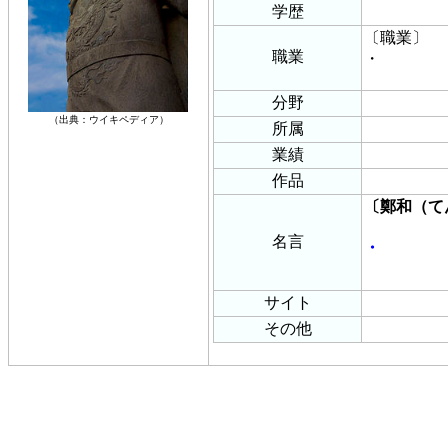
学歴
〔職業〕
職業
・
分野
（出典：ウイキペディア）
所属
業績
作品
〔鄭和（て
名言
・
サイト
その他