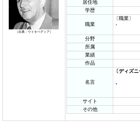
居住地
学歴
〔職業〕
職業
・
（出典：ウイキペディア）
分野
所属
業績
作品
〔ディズニ
名言
・
サイト
その他