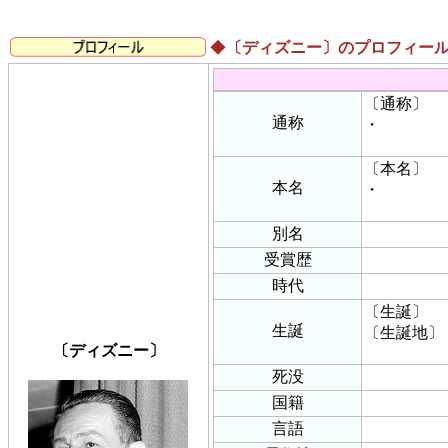
◆
〔ディズニー〕のプロフィー
〔通称〕
通称
・
〔本名〕
本名
・
別名
受賞歴
時代
〔生誕〕
生誕
〔生誕地〕
〔ディズニー〕
死没
国籍
言語