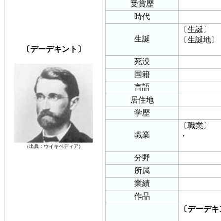
受賞歴
時代
〔生誕〕
生誕
〔生誕地〕
〔デーデキント〕
死没
国籍
言語
居住地
学歴
〔職業〕
職業
・
（出典：ウイキペディア）
分野
所属
業績
作品
〔デーデキ