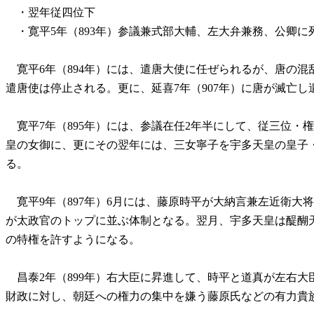
・翌年従四位下
・寛平5年（893年）参議兼式部大輔、左大弁兼務、公卿に
寛平6年（894年）には、遣唐大使に任ぜられるが、唐の混
遣唐使は停止される。更に、延喜7年（907年）に唐が滅亡
寛平7年（895年）には、参議在任2年半にして、従三位・
皇の女御に、更にその翌年には、三女寧子を宇多天皇の皇子
る。
寛平9年（897年）6月には、藤原時平が大納言兼左近衛大
が太政官のトップに並ぶ体制となる。翌月、宇多天皇は醍醐
の特権を許すようになる。
昌泰2年（899年）右大臣に昇進して、時平と道真が左右大
財政に対し、朝廷への権力の集中を嫌う藤原氏などの有力貴