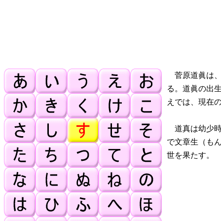
菅原道眞は、
る。道眞の出
えでは、現在
道真は幼少時よ
で文章生（も
世を果たす。