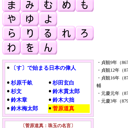
・貞観9年（8
〔す〕で始まる日本の偉人
・貞観12年（
・貞観16年（
杉原千畝
杉田玄白
輔
杉文
鈴木貫太郎
・元慶元年（8
鈴木章
鈴木大拙
・元慶3年（8
鈴木梅太郎
菅原道真
〔菅原道真：珠玉の名言〕