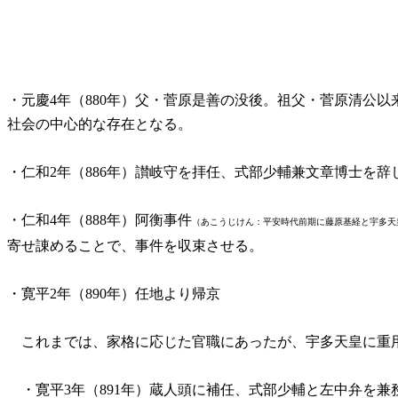
・元慶4年（880年）父・菅原是善の没後。祖父・菅原清公
社会の中心的な存在となる。
・仁和2年（886年）讃岐守を拝任、式部少輔兼文章博士を辞
・仁和4年（888年）阿衡事件
（あこうじけん：平安時代前期に藤原基経と宇多天
寄せ諌めることで、事件を収束させる。
・寛平2年（890年）任地より帰京
これまでは、家格に応じた官職にあったが、宇多天皇に重
・寛平3年（891年）蔵人頭に補任、式部少輔と左中弁を兼