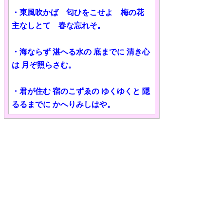
・東風吹かば 匂ひをこせよ 梅の花
主なしとて 春な忘れそ。
・海ならず 湛へる水の 底までに 清き心
は 月ぞ照らさむ。
・君が住む 宿のこずゑの ゆくゆくと 隠
るるまでに かへりみしはや。