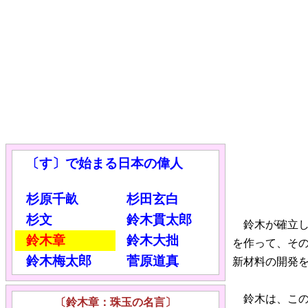
〔す〕で始まる日本の偉人
杉原千畝
杉田玄白
杉文
鈴木貫太郎
鈴木が確立し
鈴木章
鈴木大拙
を作って、そ
鈴木梅太郎
菅原道真
新材料の開発
鈴木は、この
〔鈴木章：珠玉の名言〕