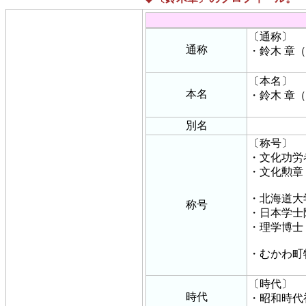
〔通称〕
通称
・鈴木 章
〔本名〕
本名
・鈴木 章
別名
〔称号〕
・文化功労
・文化勲章
・北海道大
称号
・日本学士
・理学博士
・むかわ町
〔時代〕
時代
・昭和時代