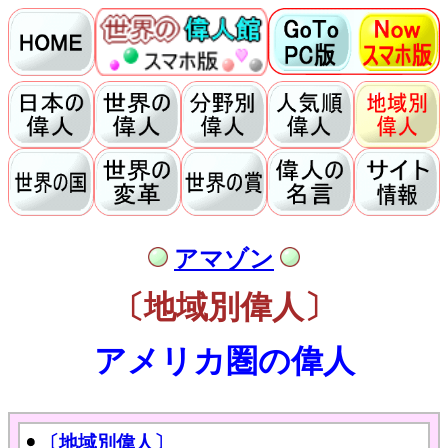
アマゾン
〔地域別偉人〕
アメリカ圏の偉人
〔地域別偉人〕