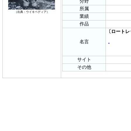
分野
所属
（出典：ウイキペディア）
業績
作品
〔ロートレ
名言
・
サイト
その他