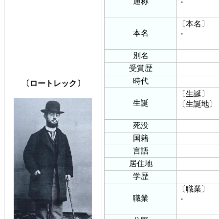
通称
・
〔本名〕
本名
・
別名
受賞歴
時代
〔ロートレック〕
〔生誕〕
生誕
〔生誕地〕
死没
国籍
言語
居住地
学歴
〔職業〕
職業
・