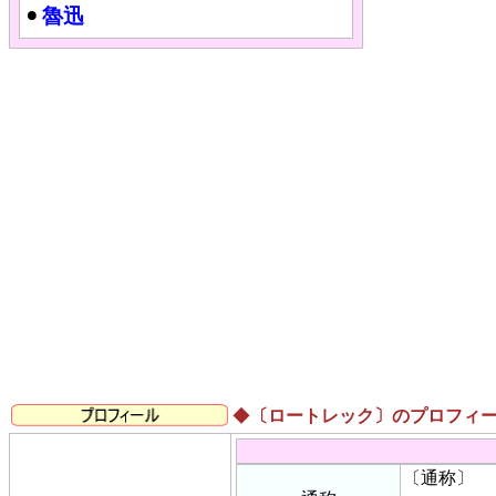
魯迅
◆
〔ロートレック〕のプロフィ
〔通称〕