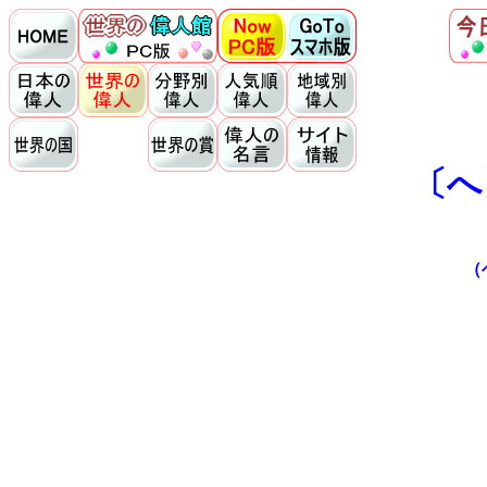
〔へ
（ヘ