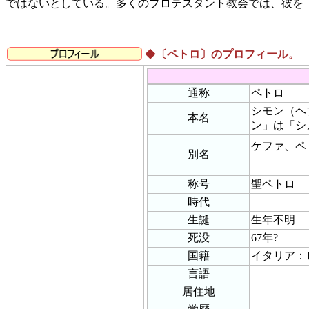
ではないとしている。多くのプロテスタント教会では、彼を
◆
〔ペトロ〕のプロフィール。
通称
ペトロ
シモン（ヘ
本名
ン」は「シ
ケファ、ペ
別名
称号
聖ペトロ
時代
生誕
生年不明
死没
67年?
国籍
イタリア：
言語
居住地