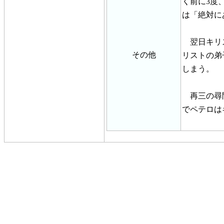
く前に3度
は「絶対に
翌日キリス
その他
リストの弟
しまう。
再三の尋問
でペテロは