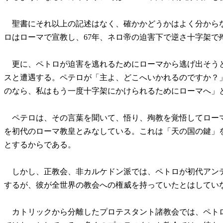
聖書にそれ以上の記述はなく、確かかどうかはよく分から
ロはローマで宣教し、67年、ネロ帝の迫害下で逆さ十字架で
更に、ペトロが迫害を逃れるためにローマから逃げ出そう
スと遭遇する。ペテロが「主よ、どこへいかれるのですか？
のなら、私はもう一度十字架にかけられるためにローマへ」
ペテロは、その言葉を聞いて、悟り、殉教を覚悟してロー
を初代のローマ教皇とみなしている。これは「天の国の鍵」
とするからである。
しかし、正教会、非カルケドン派では、ペトロが初代アン
するが、彼が全世界の教会への権威を持っていたとはしてい
カトリックから分離したプロテスタント諸教会では、ペト