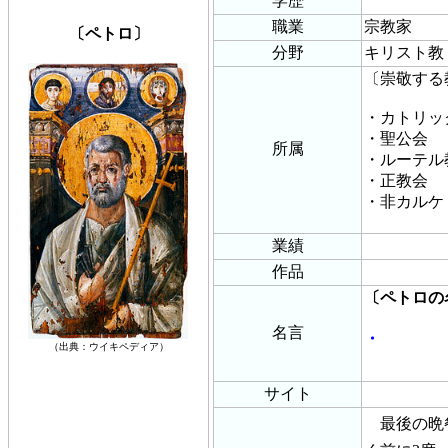
学歴
職業
宗教家
〔ペトロ〕
分野
キリスト教
〔崇敬する
・カトリッ
・聖公会
所属
・ルーテル
・正教会
・非カルケ
業績
作品
〔ペトロの
名言
・
（出典：ウイキペディア）
サイト
最後の晩餐