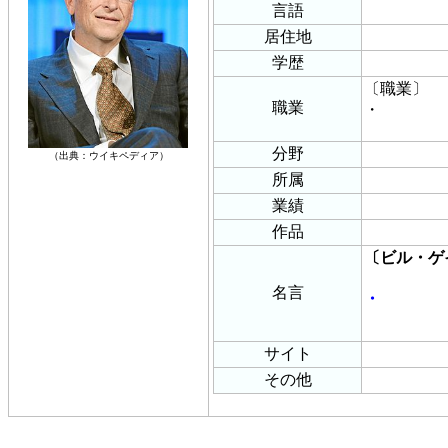
言語
居住地
学歴
〔職業〕
職業
・
分野
（出典：ウイキペディア）
所属
業績
作品
〔ビル・ゲ
名言
・
サイト
その他