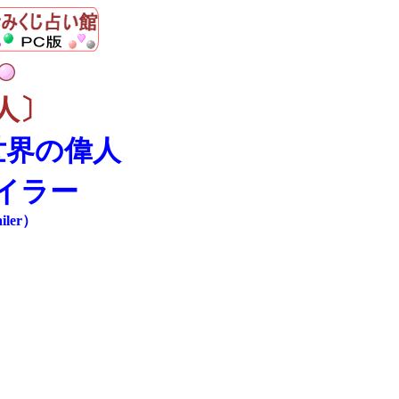
人〕
世界の偉人
イラー
iler）