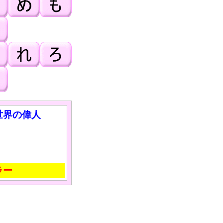
世界の偉人
ラー