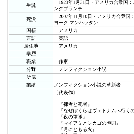
1923年1月31日・アメリカ合衆国
生誕
ングブランチ
2007年11月10日・アメリカ合衆国
死没
ヨーク マンハッタン
国籍
アメリカ
言語
英語
居住地
アメリカ
学歴
職業
作家
分野
ノンフィクション小説
所属
業績
ノンフィクション小説の革新者
〔代表作〕
『裸者と死者』
『なぜぼくらはヴェトナムへ行くの
『夜の軍隊』
『マイアミとシカゴの包囲』
『月にともる火』