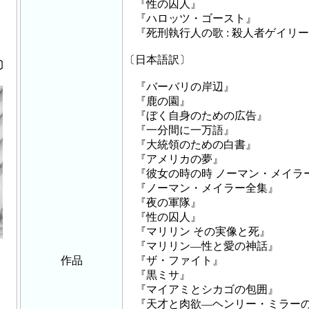
『性の囚人』
『ハロッツ・ゴースト』
『死刑執行人の歌 : 殺人者ゲイリ
〔日本語訳〕
〕
『バーバリの岸辺』
『鹿の園』
『ぼく自身のための広告』
『一分間に一万語』
『大統領のための白書』
『アメリカの夢』
『彼女の時の時 ノーマン・メイラ
『ノーマン・メイラー全集』
『夜の軍隊』
『性の囚人』
『マリリン その実像と死』
『マリリン―性と愛の神話』
作品
『ザ・ファイト』
『黒ミサ』
『マイアミとシカゴの包囲』
『天才と肉欲―ヘンリー・ミラーの