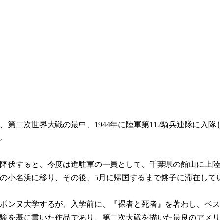
第二次世界大戦の最中、1944年に陸軍第112騎兵連隊に入
。
件降伏すると、今度は進駐軍の一員として、千葉県の館山に上
島県の小名浜に移り、その後、5月に帰国するまで銚子に滞在して
ルボンヌ大学するが、入学前に、『裸者と死者』を著わし、ベ
験を基に書いた作品であり、第二次大戦を描いた最良のアメリ