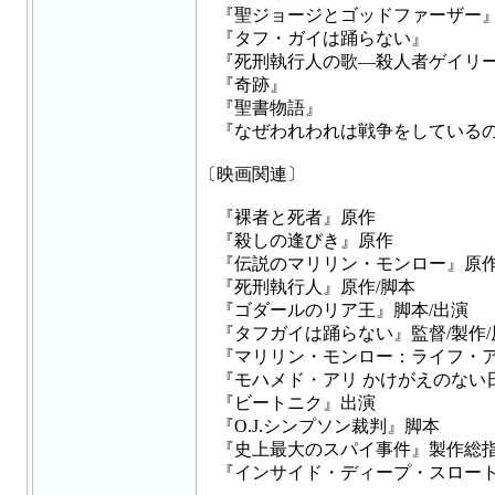
『聖ジョージとゴッドファーザー
『タフ・ガイは踊らない』
『死刑執行人の歌―殺人者ゲイリー
『奇跡』
『聖書物語』
『なぜわれわれは戦争をしている
〔映画関連〕
『裸者と死者』原作
『殺しの逢びき』原作
『伝説のマリリン・モンロー』原
『死刑執行人』原作/脚本
『ゴダールのリア王』脚本/出演
『タフガイは踊らない』監督/製作/
『マリリン・モンロー：ライフ・ア
『モハメド・アリ かけがえのない
『ビートニク』出演
『O.J.シンプソン裁判』脚本
『史上最大のスパイ事件』製作総指
『インサイド・ディープ・スロー