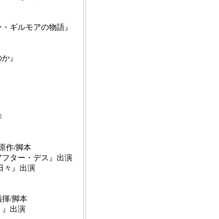
』
・ギルモアの物語』
のか』
作
原作/脚本
フター・デス』出演
日々』出演
揮/脚本
ト』出演