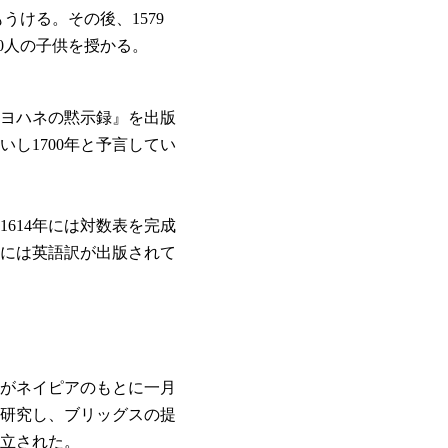
ける。その後、1579
0人の子供を授かる。
『ヨハネの黙示録』を出版
し1700年と予言してい
614年には対数表を完成
年には英語訳が出版されて
スがネイピアのもとに一月
研究し、ブリッグスの提
立された。