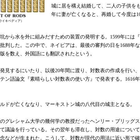
城に居を構え結婚して、二人の子供をもう
年に妻が亡くなると、再婚して今度は1
ウイキペディア）
から水を外に組みだすための装置の発明する。1599年には
批判した。この中で、ネイピアは、最後の審判の日を1688年ない
1版を数え、外国語にも翻訳されたという。
を発見するにいたり、以後20年間に渡り、対数表の作成を行い、1
テン語論文『素晴らしい対数表の使い方』で発表する。1616
ボルドが亡くななり、マーキストン城の八代目の城主となる。
ンのグレシャム大学の幾何学の教授だったヘンリー・ブリッグ
て議論を行っている。その翌年も滞在し、対数の用途について
念などが生まれた。こうして、対数が現代の用法に近い形で確