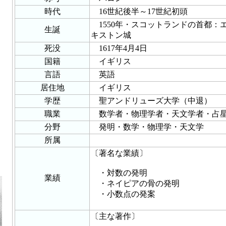
時代
16世紀後半～17世紀初頭
1550年・スコットランドの首都：
生誕
キストン城
死没
1617年4月4日
国籍
イギリス
言語
英語
居住地
イギリス
学歴
聖アンドリューズ大学（中退）
職業
数学者・物理学者・天文学者・占
分野
発明・数学・物理学・天文学
所属
〔著名な業績〕
・対数の発明
業績
・ネイピアの骨の発明
・小数点の発案
〔主な著作〕