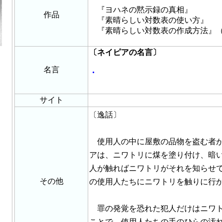
『ヨハネの黙示録の真相』
作品
『素晴らしい対数表の使い方』
『素晴らしい対数表の作成方法』
〔ネイピアの名言〕
名言
・
サイト
〔逸話〕
使用人の中に屋敷の品物を盗む者が
アは、ニワトリに煤を塗り付け、暗
人が触ればニワトリがそれを知らせ
その他
の使用人たちにニワトリを触りに行
罪の発覚を恐れた犯人だけはニワト
ことで、使用人たちの手のひらの汚