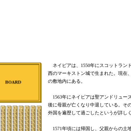
ネイピアは、1550年にスコットラン
西のマーキストン城で生まれた。現在
の敷地内にある。
1563年にネイピアは聖アンドリュー
後に母親が亡くなり中退している。そ
外国を遍歴して過ごしたというが詳し
1571年頃には帰国し、父親からの土