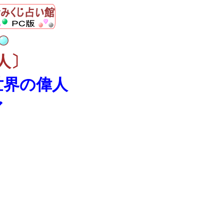
人〕
世界の偉人
ア