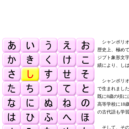
シャンポリオ
歴史上、極め
ジプト象形文
績により、し
シャンポリオン
で生まれまし
既に8歳の頃
高等学校に18
の古代語も学
そして、その