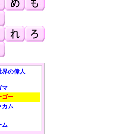
世界の偉人
ガマ
ーゴー
ッカム
ーム