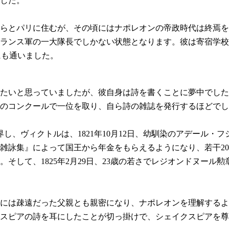
した。
兄らとパリに住むが、その頃にはナポレオンの帝政時代は終焉
ランス軍の一大隊長でしかない状態となります。彼は寄宿学校
にも通いました。
いと思っていましたが、彼自身は詩を書くことに夢中でした。
のコンクールで一位を取り、自ら詩の雑誌を発行するほどでし
界し、ヴィクトルは、1821年10月12日、幼馴染のアデール・
ドと雑詠集』によって国王から年金をもらえるようになり、若干2
そして、1825年2月29日、23歳の若さでレジオンドヌール
には疎遠だった父親とも親密になり、ナポレオンを理解するよ
スピアの詩を耳にしたことが切っ掛けで、シェイクスピアを尊