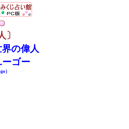
人〕
世界の偉人
ユーゴー
ugo）