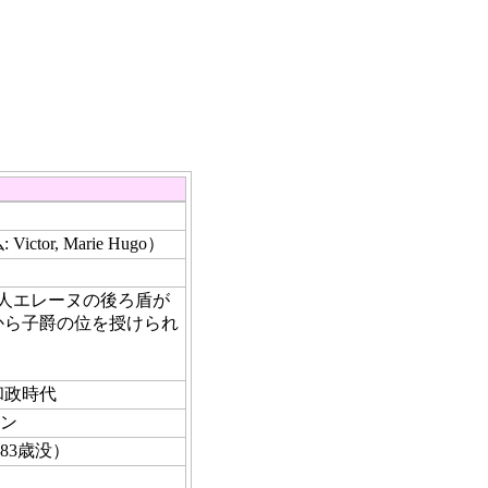
。
r, Marie Hugo）
夫人エレーヌの後ろ盾が
から子爵の位を授けられ
和政時代
ソン
83歳没）