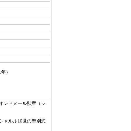
1年）
レジオンドヌール勲章（シ
。
たシャルル10世の聖別式