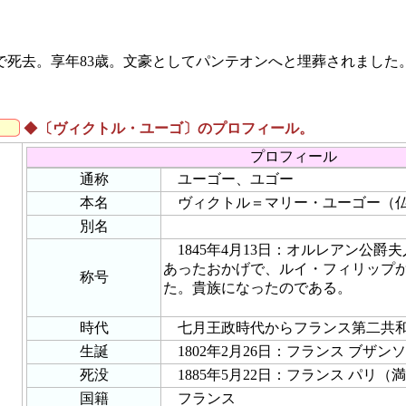
パリで死去。享年83歳。文豪としてパンテオンへと埋葬されました
◆
〔ヴィクトル・ユーゴ〕のプロフィール。
プロフィール
通称
ユーゴー、ユゴー
本名
ヴィクトル＝マリー・ユーゴー（仏: Victo
別名
1845年4月13日：オルレアン公爵
あったおかげで、ルイ・フィリップ
称号
た。貴族になったのである。
時代
七月王政時代からフランス第二共
生誕
1802年2月26日：フランス ブザン
死没
1885年5月22日：フランス パリ（満
国籍
フランス