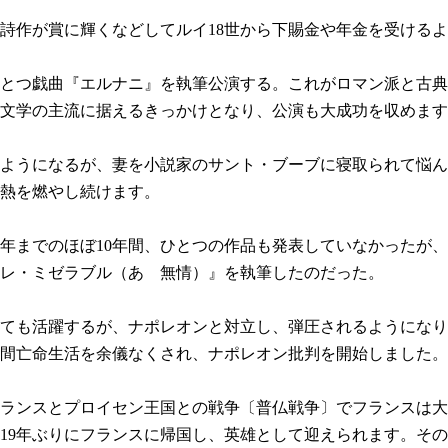
の詩作が賞に輝くなどしてルイ18世から下賜金や年金を受ける
ひとつ戯曲『エルナニ』を執筆公演する。これがロマン派と古
文学の主流に据えるきっかけとなり、公演も大成功を収めます
ようになるが、妻を小説家のサント・ブーブに寝取られて悩ん
熱を燃やし続けます。
852年までのほぼ10年間、ひとつの作品も発表していなかったが
レ・ミゼラブル（あゝ無情）』を執筆したのだった。
も活躍するが、ナポレオンと対立し、弾圧されるようになり、18
年間亡命生活を余儀なくされ、ナポレオン批判を開始しました。
フランスとプロイセン王国との戦争〔普仏戦争〕でフランスは大
19年ぶりにフランスに帰国し、英雄として迎えられます。そ