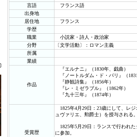
言語
フランス語
出身地
居住地
フランス
学歴
職業
小説家・詩人・政治家
分野
〔文学活動〕：ロマン主義
所属
業績
〕
『エルナニ』（1830年、戯曲）
『ノートルダム・ド・パリ』（183
『静観詩集』（1856年）
作品
『レ・ミゼラブル』（1862年）
『九十三年』（1874年）
1825年4月29日：23歳にして、
ュヴァリエ、勲爵士）を授与される
1825年5月29日：ランスで行われ
受賞歴
に参加。