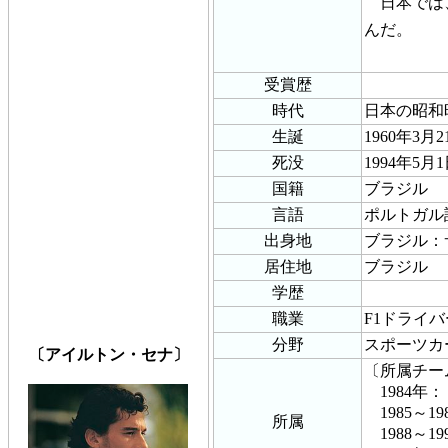
日本では、
んだ。
受賞歴
時代
日本の昭和
生誕
1960年3月2
死没
1994年5月
国籍
ブラジル
言語
ポルトガル
出身地
ブラジル：
居住地
ブラジル
学歴
職業
F1ドライバ
分野
スポーツカ
〔アイルトン・セナ〕
〔所属チー
1984年
1985～1
所属
1988～1