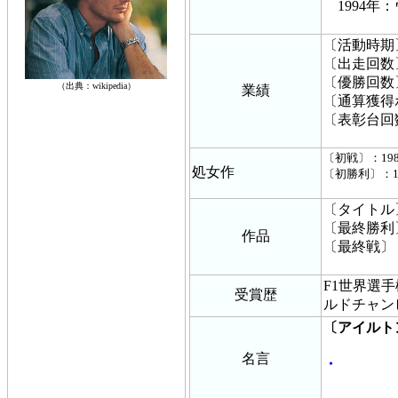
1994年
〔活動時期〕
〔出走回数〕
〔優勝回数
（出典：wikipedia）
業績
〔通算獲得ポ
〔表彰台回
〔初戦〕：19
処女作
〔初勝利〕：1
〔タイトル〕：3
〔最終勝利〕
作品
〔最終戦〕：
F1世界選手
受賞歴
ルドチャン
〔アイルト
名言
・