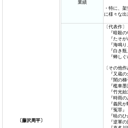
業績
・特に、架
に様々な出
〔代表作〕
『暗殺の
『たそが
『海鳴り
『白き瓶
『蝉しぐ
〔その他作
『又蔵の
『闇の梯
『檻車墨
『竹光始
『時雨の
『義民が
『冤罪』
『暁のひ
〔藤沢周平〕
『逆軍の
『喜多川