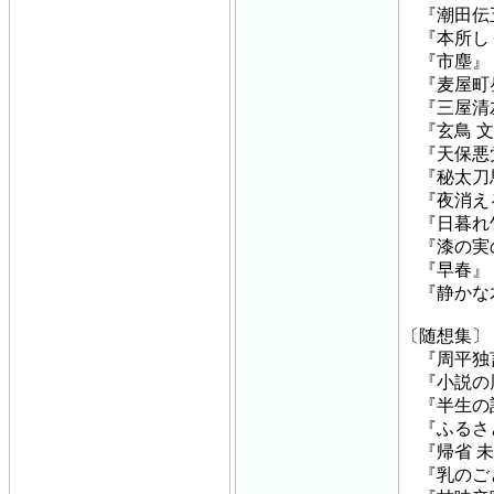
『潮田伝
『本所し
『市塵』
『麦屋町
『三屋清
『玄鳥 文
『天保悪
『秘太刀
『夜消え
『日暮れ
『漆の実
『早春』
『静かな
〔随想集〕
『周平独
『小説の
『半生の
『ふるさ
『帰省 未
『乳のご