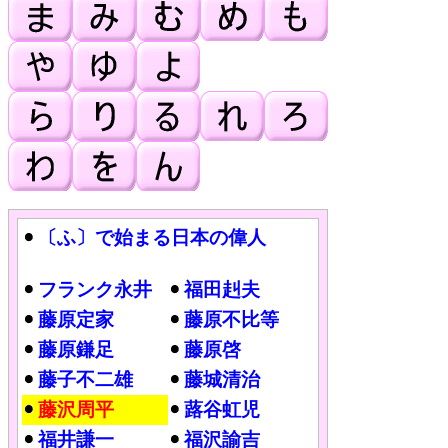
〔ふ〕で始まる日本の偉人
フランク永井
福田赳夫
藤原定家
藤原不比等
藤原鎌足
藤原啓
藤子不二雄
藤城清治
藤沢周平
蕗谷虹児
福井謙一
福沢諭吉