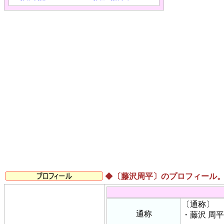
◆
〔藤沢周平〕のプロフィール
〔通称〕
通称
・藤沢 周