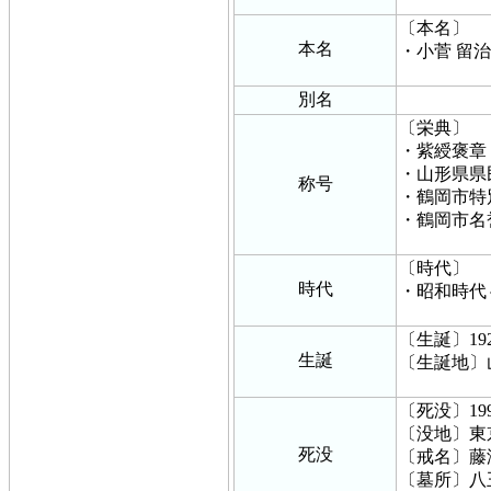
〔本名〕
本名
・小菅 留
別名
〔栄典〕
・紫綬褒章
・山形県県
称号
・鶴岡市特
・鶴岡市名
〔時代〕
時代
・昭和時代
〔生誕〕19
生誕
〔生誕地〕
〔死没〕19
〔没地〕東
死没
〔戒名〕藤
〔墓所〕八