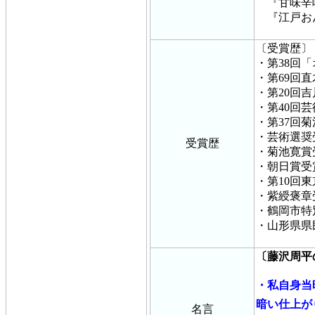
『甘味辛味
『江戸お
〔受賞歴〕
・第38回
・第69回
・第20回
・第40回
・第37回
・芸術選奨
受賞歴
・菊池寛賞
・朝日賞受
・第10回
・紫綬褒章
・鶴岡市特
・山形県県
〔藤沢周平
・私自身当
暗い仕上が
名言