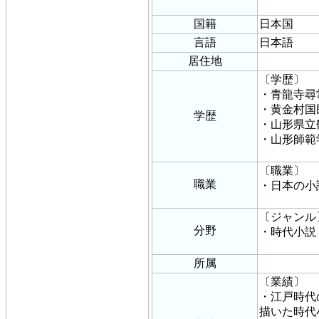
国籍
日本国
言語
日本語
居住地
〔学歴〕
・青龍寺尋
・黄金村国
学歴
・山形県立
・山形師範
〔職業〕
職業
・日本の小
〔ジャンル
分野
・時代小説
所属
〔業績〕
・江戸時代
描いた時代