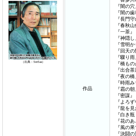
『闇の穴
『闇の歯
『長門守
『春秋山
『一茶』
『神隠し
『雪明か
『回天の
『驟り雨
（出典：SeeSaa）
『橋もの
『出合茶
『夜の橋
『時雨み
作品
『霜の朝
『密謀』
『よろず
『龍を見
『白き瓶
『花のあ
『風の果
『決闘の辻