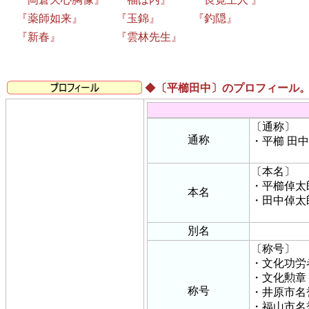
『薬師如来』 『玉錦』 『釣隠』
『新春』 『雲林先生』
◆
〔平櫛田中〕のプロフィール
〔通称〕
通称
・平櫛 田
〔本名〕
・平櫛倬太
本名
・田中倬太
別名
〔称号〕
・文化功労
・文化勲章
称号
・井原市名
・福山市名