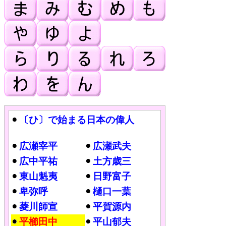
〔ひ〕で始まる日本の偉人
広瀬宰平
広瀬武夫
広中平祐
土方歳三
東山魁夷
日野富子
卑弥呼
樋口一葉
菱川師宣
平賀源内
平櫛田中
平山郁夫