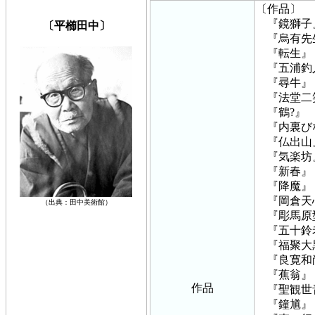
〔作品〕
『鏡獅子
〔平櫛田中〕
『烏有先
『転生』
『五浦釣
『尋牛』
『法堂二
『鶴?』
『内裏び
『仏出山
『気楽坊
『新春』
『降魔』
『岡倉天
（出典：田中美術館）
『彫馬原
『五十鈴
『福聚大
『良寛和
『蕉翁』
作品
『聖観世
『鐘馗』