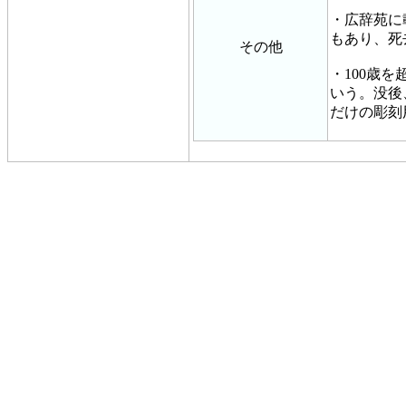
・広辞苑に
もあり、死
その他
・100歳
いう。没後
だけの彫刻