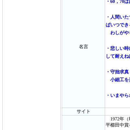
・60，7
・人間いた
ばいつでき
わしがやら
名言
・悲しい時
して耐えね
・守拙求真
小細工を弄
・いまやら
サイト
1972年
平櫛田中賞