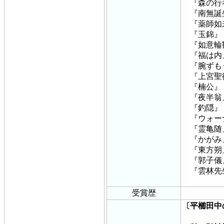
『森の行
『南無誕
『薬師如
『玉錦』
『如意輪
『福は内
『腕ずも
『上宮聖
『楠公』
『夜半翁
『釣隠』
『ウォー
『霊亀随
『かがみ
『東方朔
『郭子儀
『雲林先
受賞歴
〔平櫛田中