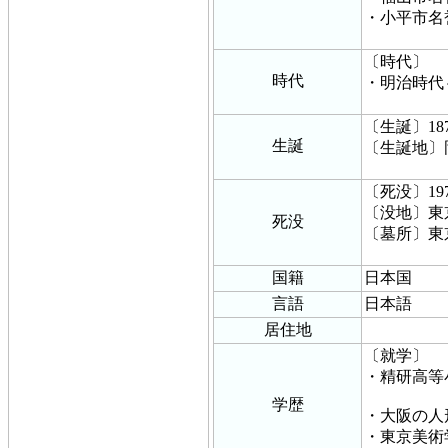
・小平市名
〔時代〕
時代
・明治時代
〔生誕〕18
生誕
〔生誕地〕
〔死没〕19
〔没地〕東
死没
〔墓所〕東
国籍
日本国
言語
日本語
居住地
〔就学〕
・精研高等
学歴
・大阪の人
・東京美術