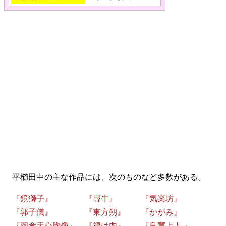
平櫛田中の主な作品には、次のものなど多数がある。
『鏡獅子』 『尋牛』 『気楽坊』
『郭子儀』 『東方朔』 『かがみ』
『岡倉天心胸像』 『福は内』 『良寛上人 』