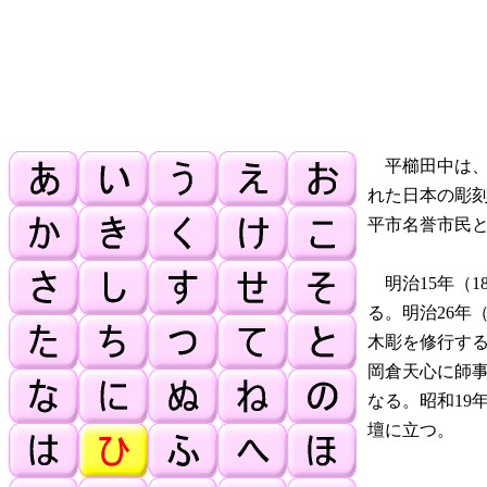
平櫛田中は、明
れた日本の彫
平市名誉市民
明治15年（1
る。明治26年
木彫を修行す
岡倉天心に師事
なる。昭和19
壇に立つ。