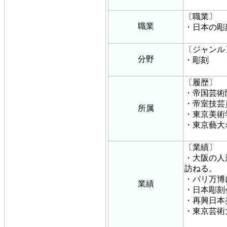
〔職業〕
職業
・日本の彫
〔ジャンル
分野
・彫刻
〔履歴〕
・帝国芸術
・帝室技芸
所属
・東京美術
・東京藝大
〔業績〕
・大阪の人
訪ねる。
・パリ万博
業績
・日本彫刻
・再興日本
・東京芸術