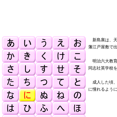
新島襄は、天保
藩江戸屋敷で
明治六大教育
同志社英学校
成人した頃、
に憧れるよう