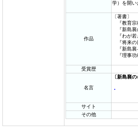
学）を開い
〔著書〕
『教育宗
『新島襄
『わが若
作品
『将来の
『新島襄
『理事功程
受賞歴
〔新島襄の
名言
・
サイト
その他