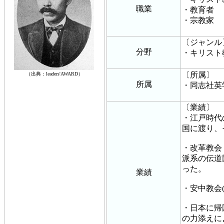
職業
・教育者
・宗教家
〔ジャンル
分野
・キリスト
〔所属〕
（出典：leaders'AWARD）
所属
・同志社英
〔業績〕
・江戸時代
国に渡り、
・改革教会
派系の伝道
った。
業績
・安中教会
・日本に帰
の力添えに