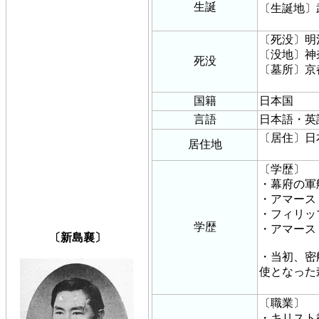
生誕
〔生誕地〕
〔死没〕明治
〔没地〕神
死没
〔墓所〕京
国籍
日本国
言語
日本語・英
〔居住〕日
居住地
〔学歴〕
・幕府の軍
・アマース
・フィリッ
学歴
・アマース
〔新島襄〕
・当初、密
使となった
〔職業〕
・キリスト