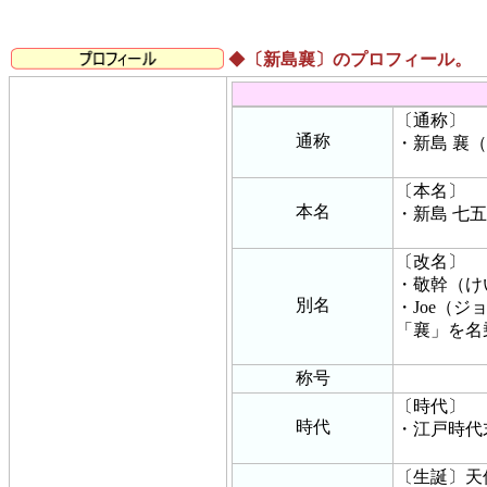
◆
〔新島襄〕のプロフィール。
〔通称〕
通称
・新島 襄
〔本名〕
本名
・新島 七
〔改名〕
・敬幹（け
別名
・Joe（
「襄」を名
称号
〔時代〕
時代
・江戸時代
〔生誕〕天保